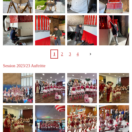
1
2
3
4
Session 2023/23 Auftritte