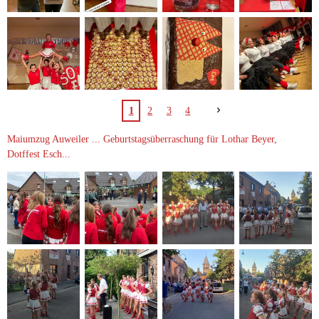
1
2
3
4
Maiumzug Auweiler ... Geburtstagsüberraschung für Lothar Beyer,
Dotffest Esch...