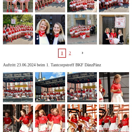
1
2
Auftritt 23.06.2024 beim 1. Tantcorpstreff BKF DänzPänz