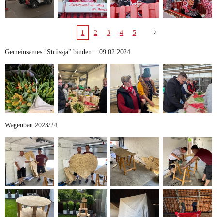
1
2
3
4
5
Gemeinsames "Strüssja" binden... 09.02.2024
Wagenbau 2023/24