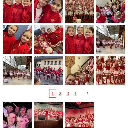
1
2
3
4